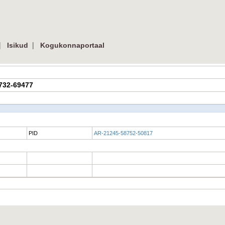
|
|
Isikud
Kogukonnaportaal
8732-69477
PID
AR-21245-58752-50817