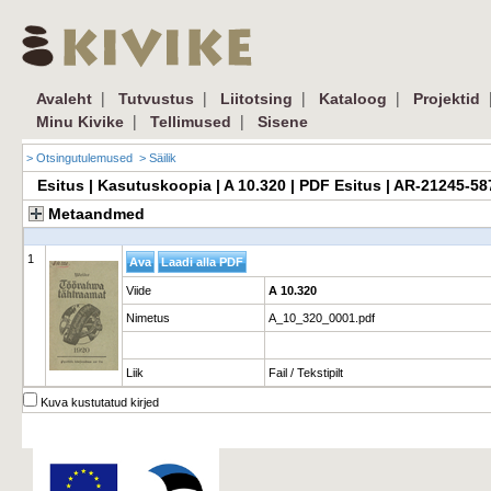
|
|
|
|
Avaleht
Tutvustus
Liitotsing
Kataloog
Projektid
|
|
Minu Kivike
Tellimused
Sisene
> Otsingutulemused
> Säilik
Esitus | Kasutuskoopia | A 10.320 | PDF Esitus | AR-21245-5
Metaandmed
1
Viide
A 10.320
Nimetus
A_10_320_0001.pdf
Liik
Fail / Tekstipilt
Kuva kustutatud kirjed