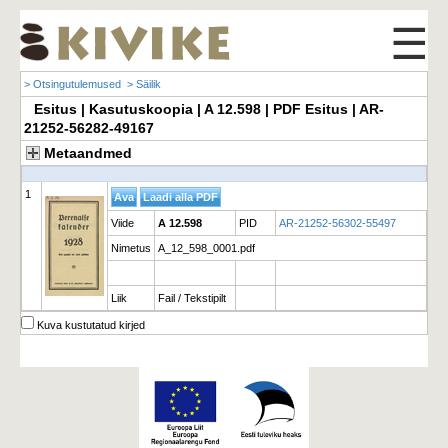
☰
> Otsingutulemused
> Säilik
Esitus | Kasutuskoopia | A 12.598 | PDF Esitus | AR-
21252-56282-49167
Metaandmed
1
Viide
A 12.598
PID
AR-21252-56302-55497
Nimetus
A_12_598_0001.pdf
Liik
Fail / Tekstipilt
Kuva kustutatud kirjed