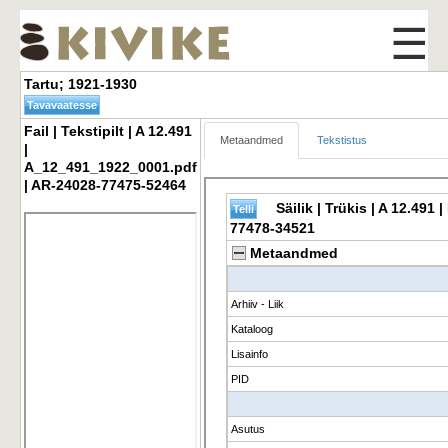
☰
Tartu; 1921-1930 
Fail | Tekstipilt | A 12.491 
Metaandmed
Tekstistus
|
A_12_491_1922_0001.pdf
| AR-24028-77475-52464