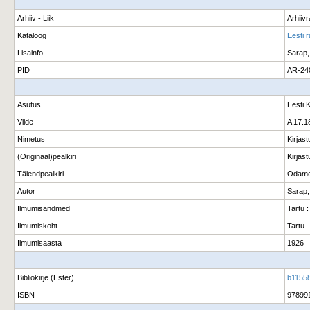
Arhiiv - Liik
Arhiiv
Kataloog
Eesti 
Lisainfo
Sarap,
PID
AR-24
Asutus
Eesti 
Viide
A 17.1
Nimetus
Kirjas
(Originaal)pealkiri
Kirjas
Täiendpealkiri
Odame
Autor
Sarap,
Ilmumisandmed
Tartu 
Ilmumiskoht
Tartu
Ilmumisaasta
1926
Bibliokirje (Ester)
b11558
ISBN
97899