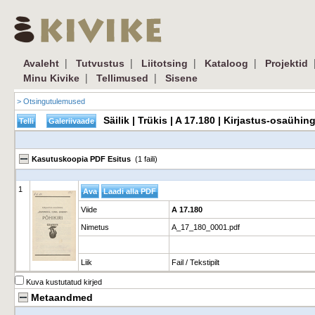
|
|
|
|
Avaleht
Tutvustus
Liitotsing
Kataloog
Projektid
|
|
Minu Kivike
Tellimused
Sisene
> Otsingutulemused
Säilik | Trükis | A 17.180 | Kirjastus-osaüh
Kasutuskoopia PDF Esitus
(1 faili)
1
Viide
A 17.180
Nimetus
A_17_180_0001.pdf
Liik
Fail / Tekstipilt
Kuva kustutatud kirjed
Metaandmed