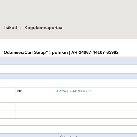
|
|
Isikud
Kogukonnaportaal
ing "Odamees/Carl Sarap" : põhikiri | AR-24067-44107-65982
PID
AR-24067-44108-86631