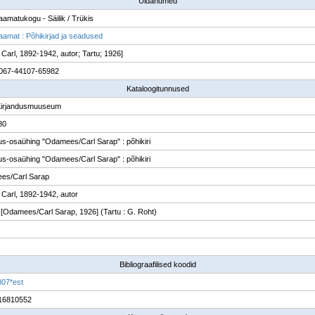
Üldandmed
raamatukogu - Säilik / Trükis
raamat : Põhikirjad ja seadused
 Carl, 1892-1942, autor; Tartu; 1926]
067-44107-65982
Kataloogitunnused
Kirjandusmuuseum
80
tus-osaühing "Odamees/Carl Sarap" : põhikiri
tus-osaühing "Odamees/Carl Sarap" : põhikiri
es/Carl Sarap
 Carl, 1892-1942, autor
: [Odamees/Carl Sarap, 1926] (Tartu : G. Roht)
Bibliograafilised koodid
07*est
16810552