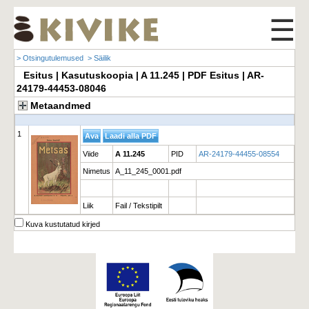
☰
> Otsingutulemused
> Säilik
Esitus | Kasutuskoopia | A 11.245 | PDF Esitus | AR-
24179-44453-08046
Metaandmed
1
Viide
A 11.245
PID
AR-24179-44455-08554
Nimetus
A_11_245_0001.pdf
Liik
Fail / Tekstipilt
Kuva kustutatud kirjed