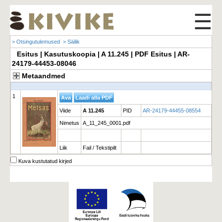
☰
> Otsingutulemused
> Säilik
Esitus | Kasutuskoopia | A 11.245 | PDF Esitus | AR-
24179-44453-08046
Metaandmed
1
Viide
A 11.245
PID
AR-24179-44455-08554
Nimetus
A_11_245_0001.pdf
Liik
Fail / Tekstipilt
Kuva kustutatud kirjed