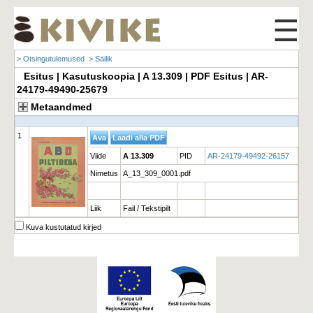
☰
> Otsingutulemused
> Säilik
Esitus | Kasutuskoopia | A 13.309 | PDF Esitus | AR-
24179-49490-25679
Metaandmed
1
Viide
A 13.309
PID
AR-24179-49492-26157
Nimetus
A_13_309_0001.pdf
Liik
Fail / Tekstipilt
Kuva kustutatud kirjed