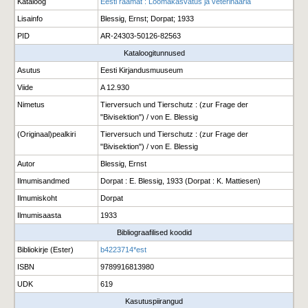
Kataloog
Eesti raamat : Loomakasvatus ja veterinaaria
Lisainfo
Blessig, Ernst; Dorpat; 1933
PID
AR-24303-50126-82563
Kataloogitunnused
Asutus
Eesti Kirjandusmuuseum
Viide
A 12.930
Nimetus
Tierversuch und Tierschutz : (zur Frage der
"Bivisektion") / von E. Blessig
(Originaal)pealkiri
Tierversuch und Tierschutz : (zur Frage der
"Bivisektion") / von E. Blessig
Autor
Blessig, Ernst
Ilmumisandmed
Dorpat : E. Blessig, 1933 (Dorpat : K. Mattiesen)
Ilmumiskoht
Dorpat
Ilmumisaasta
1933
Bibliograafilised koodid
Bibliokirje (Ester)
b4223714*est
ISBN
9789916813980
UDK
619
Kasutuspiirangud