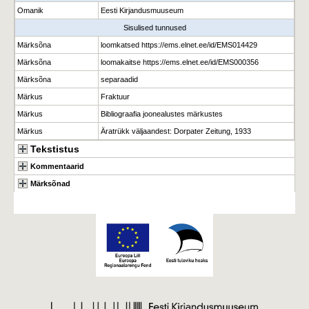
Omanik
Eesti Kirjandusmuuseum
Sisulised tunnused
Märksõna
loomkatsed https://ems.elnet.ee/id/EMS014429
Märksõna
loomakaitse https://ems.elnet.ee/id/EMS000356
Märksõna
separaadid
Märkus
Fraktuur
Märkus
Bibliograafia joonealustes märkustes
Märkus
Äratrükk väljaandest: Dorpater Zeitung, 1933
Tekstistus
Kommentaarid
Märksõnad