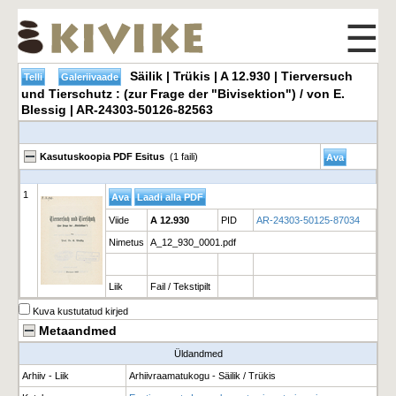
☰
Säilik | Trükis | A 12.930 | Tierversuch
und Tierschutz : (zur Frage der "Bivisektion") / von E.
Blessig | AR-24303-50126-82563
Kasutuskoopia PDF Esitus
(1 faili)
1
Viide
A 12.930
PID
AR-24303-50125-87034
Nimetus
A_12_930_0001.pdf
Liik
Fail / Tekstipilt
Kuva kustutatud kirjed
Metaandmed
Üldandmed
Arhiiv - Liik
Arhiivraamatukogu - Säilik / Trükis