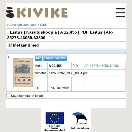
☰
> Otsingutulemused
> Säilik
Esitus | Kasutuskoopia | A 12.455 | PDF Esitus | AR-
25278-46059-63800
Metaandmed
1
Viide
A 12.455
PID
AR-25278-46056-64993
Nimetus
b12637282_1938_0001.pdf
Liik
Fail / Tekstipilt
Kuva kustutatud kirjed