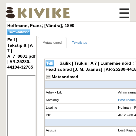
☰
Hoffmann, Franz; [Vändra]; 1890 
Fail | 
Metaandmed
Tekstistus
Tekstipilt | A
7 |
A_7_0001.pdf
| AR-25280-
44194-32765