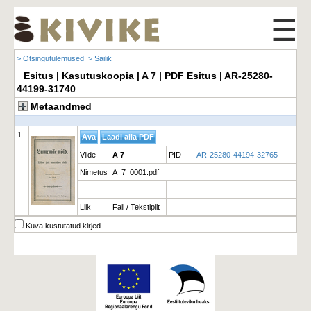
☰
> Otsingutulemused
> Säilik
Esitus | Kasutuskoopia | A 7 | PDF Esitus | AR-25280-
44199-31740
Metaandmed
1
Viide
A 7
PID
AR-25280-44194-32765
Nimetus
A_7_0001.pdf
Liik
Fail / Tekstipilt
Kuva kustutatud kirjed