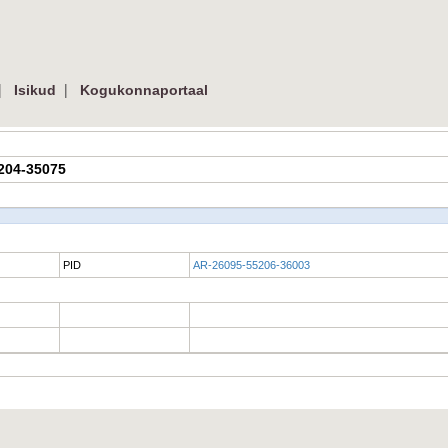
|
|
Isikud
Kogukonnaportaal
5204-35075
PID
AR-26095-55206-36003