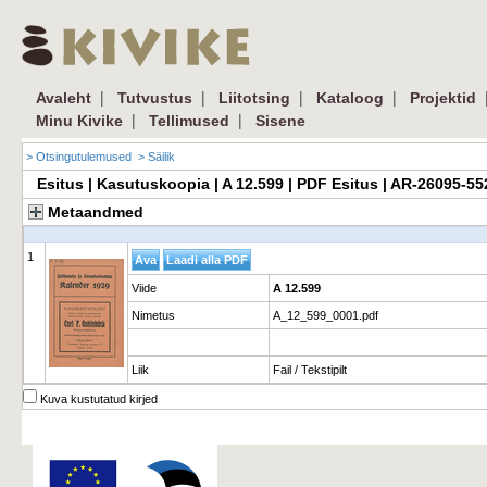
|
|
|
|
Avaleht
Tutvustus
Liitotsing
Kataloog
Projektid
|
|
Minu Kivike
Tellimused
Sisene
> Otsingutulemused
> Säilik
Esitus | Kasutuskoopia | A 12.599 | PDF Esitus | AR-26095-5
Metaandmed
1
Viide
A 12.599
Nimetus
A_12_599_0001.pdf
Liik
Fail / Tekstipilt
Kuva kustutatud kirjed