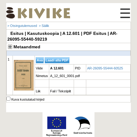
☰
> Otsingutulemused
> Säilik
Esitus | Kasutuskoopia | A 12.601 | PDF Esitus | AR-
26095-55440-59219
Metaandmed
1
Viide
A 12.601
PID
AR-26095-55444-60525
Nimetus
A_12_601_0001.pdf
Liik
Fail / Tekstipilt
Kuva kustutatud kirjed