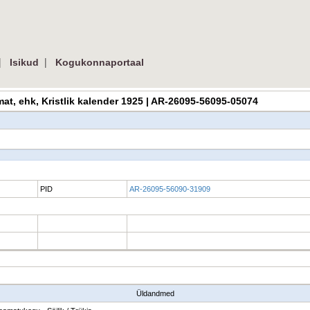
|
|
Isikud
Kogukonnaportaal
aamat, ehk, Kristlik kalender 1925 | AR-26095-56095-05074
PID
AR-26095-56090-31909
Üldandmed