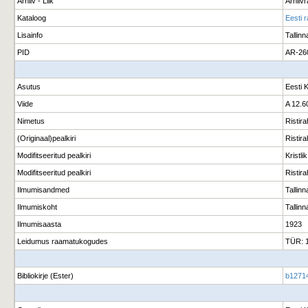
Arhiiv - Liik
Arhiiv
Kataloog
Eesti 
Lisainfo
Tallin
PID
AR-26
Asutus
Eesti 
Viide
A 12.6
Nimetus
Ristir
(Originaal)pealkiri
Ristira
Modifitseeritud pealkiri
Kristli
Modifitseeritud pealkiri
Ristira
Ilmumisandmed
Tallinn
Ilmumiskoht
Tallinn
Ilmumisaasta
1923
Leidumus raamatukogudes
TÜR: 
Bibliokirje (Ester)
b1271