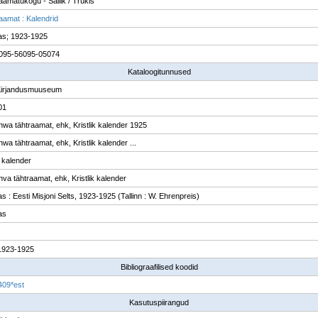
raamatukogu - Säilik / Trükis
raamat : Kalendrid
nas; 1923-1925
095-56095-05074
Kataloogitunnused
Kirjandusmuuseum
01
ahwa tähtraamat, ehk, Kristlik kalender 1925
hwa tähtraamat, ehk, Kristlik kalender ...
k kalender
hva tähtraamat, ehk, Kristlik kalender
as : Eesti Misjoni Selts, 1923-1925 (Tallinn : W. Ehrenpreis)
as
1923-1925
Bibliograafilised koodid
409*est
Kasutuspiirangud