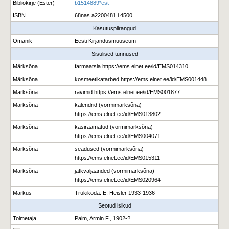
Bibliokirje (Ester)
b1514889*est
ISBN
68nas a2200481 i 4500
Kasutuspiirangud
Omanik
Eesti Kirjandusmuuseum
Sisulised tunnused
Märksõna
farmaatsia https://ems.elnet.ee/id/EMS014310
Märksõna
kosmeetikatarbed https://ems.elnet.ee/id/EMS001448
Märksõna
ravimid https://ems.elnet.ee/id/EMS001877
Märksõna
kalendrid (vormimärksõna)
https://ems.elnet.ee/id/EMS013802
Märksõna
käsiraamatud (vormimärksõna)
https://ems.elnet.ee/id/EMS004071
Märksõna
seadused (vormimärksõna)
https://ems.elnet.ee/id/EMS015311
Märksõna
jätkväljaanded (vormimärksõna)
https://ems.elnet.ee/id/EMS020964
Märkus
Trükikoda: E. Heisler 1933-1936
Seotud isikud
Toimetaja
Palm, Armin F., 1902-?