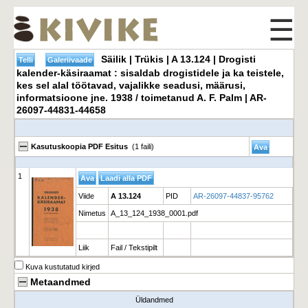
☰
Säilik | Trükis | A 13.124 | Drogisti
kalender-käsiraamat : sisaldab drogistidele ja ka teistele,
kes sel alal töötavad, vajalikke seadusi, määrusi,
informatsioone jne. 1938 / toimetanud A. F. Palm | AR-
26097-44831-44658
Kasutuskoopia PDF Esitus
(1 faili)
1
Viide
A 13.124
PID
AR-26097-44837-95762
Nimetus
A_13_124_1938_0001.pdf
Liik
Fail / Tekstipilt
Kuva kustutatud kirjed
Metaandmed
Üldandmed