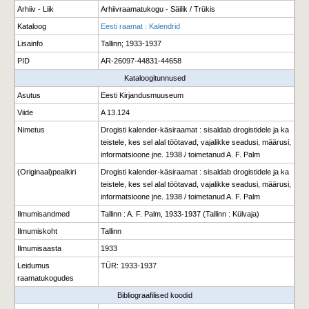
Arhiiv - Liik
Arhiivraamatukogu - Säilik / Trükis
Kataloog
Eesti raamat : Kalendrid
Lisainfo
Tallinn; 1933-1937
PID
AR-26097-44831-44658
Kataloogitunnused
Asutus
Eesti Kirjandusmuuseum
Viide
A 13.124
Nimetus
Drogisti kalender-käsiraamat : sisaldab drogistidele ja ka
teistele, kes sel alal töötavad, vajalikke seadusi, määrusi,
informatsioone jne. 1938 / toimetanud A. F. Palm
(Originaal)pealkiri
Drogisti kalender-käsiraamat : sisaldab drogistidele ja ka
teistele, kes sel alal töötavad, vajalikke seadusi, määrusi,
informatsioone jne. 1938 / toimetanud A. F. Palm
Ilmumisandmed
Tallinn : A. F. Palm, 1933-1937 (Tallinn : Külvaja)
Ilmumiskoht
Tallinn
Ilmumisaasta
1933
Leidumus
TÜR: 1933-1937
raamatukogudes
Bibliograafilised koodid