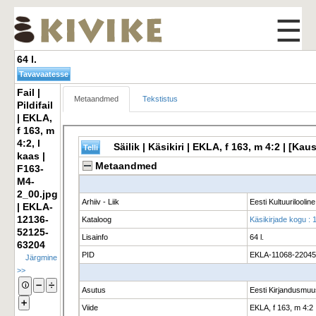
☰
64 l. 
Fail | 
Metaandmed
Tekstistus
Pildifail
| EKLA,
f 163, m
4:2, l
kaas |
F163-
M4-
2_00.jpg
| EKLA-
12136-
52125-
63204
Järgmine
>>