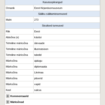
Kasutuspiirangud
Omanik
Eesti Kirjandusmuuseum
Säiliku säilitamistunnused
Maht
273
Sisulised tunnused
Riik
Eesti
Abisõna (e)
käsitsi
Tehniline märksõna
ülevaade
Tehniline märksõna
illustratsioon
Tehniline märksõna
tabelid
Märksõna
ajalugu
Märksõna
diplomaatia
Märksõna
Liivimaa
Märksõna
pitserid
Märksõna
vapid
Keel
saksa
Kommentaarid
Märksõnad