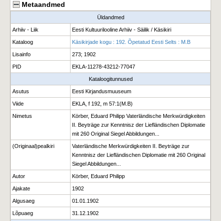
Metaandmed
Üldandmed
Arhiiv - Liik
Eesti Kultuurilooline Arhiiv - Säilik / Käsikiri
Kataloog
Käsikirjade kogu : 192. Õpetatud Eesti Selts : M.B
Lisainfo
273; 1902
PID
EKLA-11278-43212-77047
Kataloogitunnused
Asutus
Eesti Kirjandusmuuseum
Viide
EKLA, f 192, m 57:1(M.B)
Nimetus
Körber, Eduard Philipp Vaterländische Merkwürdigkeiten
II. Beyträge zur Kenntnisz der Liefländischen Diplomatie
mit 260 Original Siegel Abbildungen...
(Originaal)pealkiri
Vaterländische Merkwürdigkeiten II. Beyträge zur
Kenntnisz der Liefländischen Diplomatie mit 260 Original
Siegel Abbildungen...
Autor
Körber, Eduard Philipp
Ajakate
1902
Algusaeg
01.01.1902
Lõpuaeg
31.12.1902