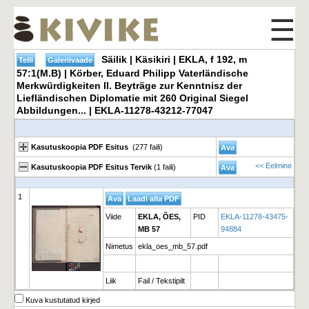
☰
Säilik | Käsikiri | EKLA, f 192, m
57:1(M.B) | Körber, Eduard Philipp Vaterländische
Merkwürdigkeiten II. Beyträge zur Kenntnisz der
Liefländischen Diplomatie mit 260 Original Siegel
Abbildungen... | EKLA-11278-43212-77047
Kasutuskoopia PDF Esitus
(277 faili)
<< Eelmine
Kasutuskoopia PDF Esitus Tervik
(1 faili)
1
Viide
EKLA, ÕES,
PID
EKLA-11278-43475-
MB 57
94884
Nimetus
ekla_oes_mb_57.pdf
Liik
Fail / Tekstipilt
Kuva kustutatud kirjed