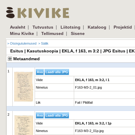
|
|
|
|
Avaleht
Tutvustus
Liitotsing
Kataloog
Projektid
|
|
Minu Kivike
Tellimused
Sisene
> Otsingutulemused
> Säilik
Esitus | Kasutuskoopia | EKLA, f 163, m 3:2 | JPG Esitus | 
Metaandmed
1
Viide
EKLA, f 163, m 3:2, l 1
Nimetus
F163-M3-2_01.jpg
Liik
Fail / Pildifail
2
Viide
EKLA, f 163, m 3:2, l 1p
Nimetus
F163-M3-2_01p.jpg