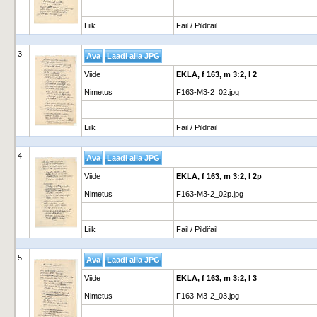
Liik
Fail / Pildifail
3
Viide
EKLA, f 163, m 3:2, l 2
Nimetus
F163-M3-2_02.jpg
Liik
Fail / Pildifail
4
Viide
EKLA, f 163, m 3:2, l 2p
Nimetus
F163-M3-2_02p.jpg
Liik
Fail / Pildifail
5
Viide
EKLA, f 163, m 3:2, l 3
Nimetus
F163-M3-2_03.jpg