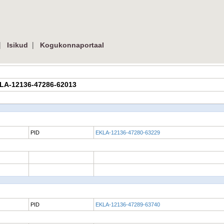
|
|
Isikud
Kogukonnaportaal
EKLA-12136-47286-62013
PID
EKLA-12136-47280-63229
PID
EKLA-12136-47289-63740