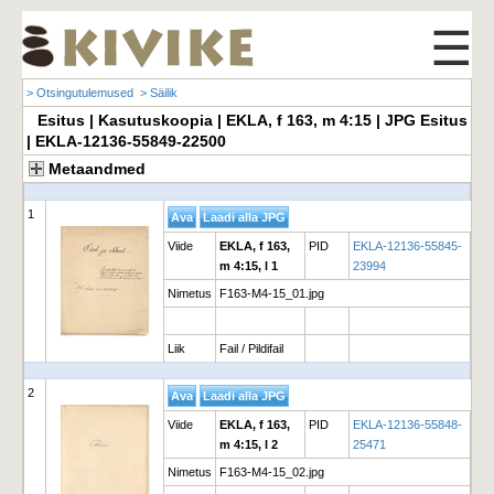
☰
> Otsingutulemused
> Säilik
Esitus | Kasutuskoopia | EKLA, f 163, m 4:15 | JPG Esitus
| EKLA-12136-55849-22500
Metaandmed
1
Viide
EKLA, f 163,
PID
EKLA-12136-55845-
m 4:15, l 1
23994
Nimetus
F163-M4-15_01.jpg
Liik
Fail / Pildifail
2
Viide
EKLA, f 163,
PID
EKLA-12136-55848-
m 4:15, l 2
25471
Nimetus
F163-M4-15_02.jpg