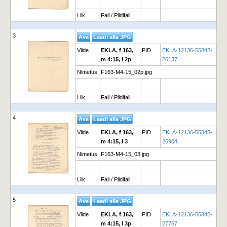
Liik
Fail / Pildifail
3
Viide
EKLA, f 163,
PID
EKLA-12136-55842-
m 4:15, l 2p
26137
Nimetus
F163-M4-15_02p.jpg
Liik
Fail / Pildifail
4
Viide
EKLA, f 163,
PID
EKLA-12136-55845-
m 4:15, l 3
26904
Nimetus
F163-M4-15_03.jpg
Liik
Fail / Pildifail
5
Viide
EKLA, f 163,
PID
EKLA-12136-55842-
m 4:15, l 3p
27767