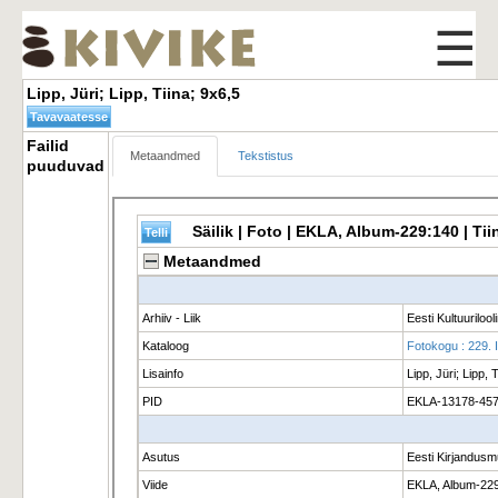
☰
Lipp, Jüri; Lipp, Tiina; 9x6,5 
Failid 
Metaandmed
Tekstistus
puuduvad