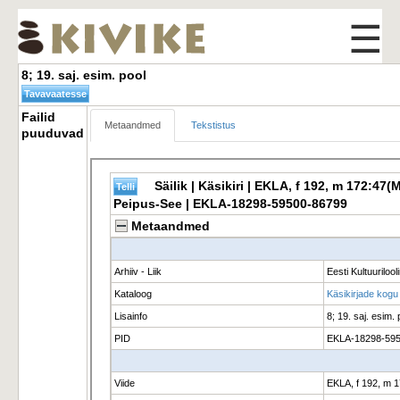
☰
8; 19. saj. esim. pool 
Failid 
Metaandmed
Tekstistus
puuduvad