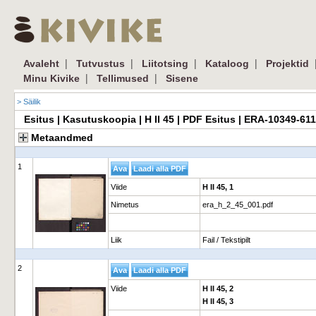
|
|
|
|
Avaleht
Tutvustus
Liitotsing
Kataloog
Projektid
|
|
Minu Kivike
Tellimused
Sisene
> Säilik
Esitus | Kasutuskoopia | H II 45 | PDF Esitus | ERA-10349-61
Metaandmed
1
Viide
H II 45, 1
Nimetus
era_h_2_45_001.pdf
Liik
Fail / Tekstipilt
2
Viide
H II 45, 2
H II 45, 3