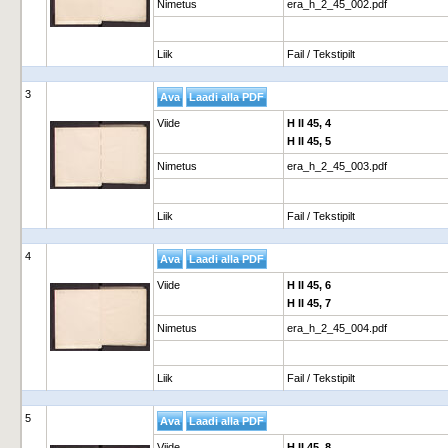
Nimetus
era_h_2_45_002.pdf
Liik
Fail / Tekstipilt
3
Viide
H II 45, 4
H II 45, 5
Nimetus
era_h_2_45_003.pdf
Liik
Fail / Tekstipilt
4
Viide
H II 45, 6
H II 45, 7
Nimetus
era_h_2_45_004.pdf
Liik
Fail / Tekstipilt
5
Viide
H II 45, 8