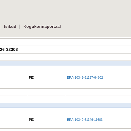
|
|
Isikud
Kogukonnaportaal
126-32303
PID
ERA-10349-61137-64802
PID
ERA-10349-61146-11603