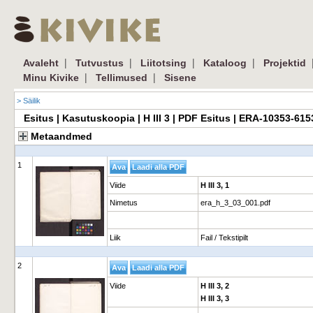
|
|
|
|
Avaleht
Tutvustus
Liitotsing
Kataloog
Projektid
|
|
Minu Kivike
Tellimused
Sisene
> Säilik
Esitus | Kasutuskoopia | H III 3 | PDF Esitus | ERA-10353-61
Metaandmed
1
Viide
H III 3, 1
Nimetus
era_h_3_03_001.pdf
Liik
Fail / Tekstipilt
2
Viide
H III 3, 2
H III 3, 3