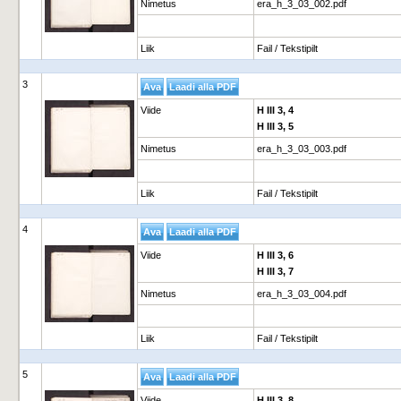
Nimetus
era_h_3_03_002.pdf
Liik
Fail / Tekstipilt
3
Viide
H III 3, 4
H III 3, 5
Nimetus
era_h_3_03_003.pdf
Liik
Fail / Tekstipilt
4
Viide
H III 3, 6
H III 3, 7
Nimetus
era_h_3_03_004.pdf
Liik
Fail / Tekstipilt
5
Viide
H III 3, 8