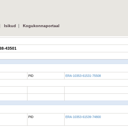
|
|
Isikud
Kogukonnaportaal
538-43501
PID
ERA-10353-61531-75508
PID
ERA-10353-61539-74800