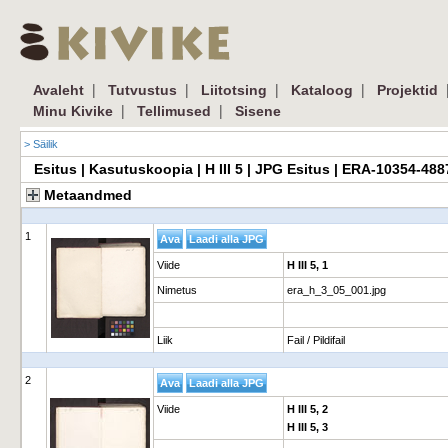
|
|
|
|
Avaleht
Tutvustus
Liitotsing
Kataloog
Projektid
|
|
Minu Kivike
Tellimused
Sisene
> Säilik
Esitus | Kasutuskoopia | H III 5 | JPG Esitus | ERA-10354-48
Metaandmed
1
Viide
H III 5, 1
Nimetus
era_h_3_05_001.jpg
Liik
Fail / Pildifail
2
Viide
H III 5, 2
H III 5, 3