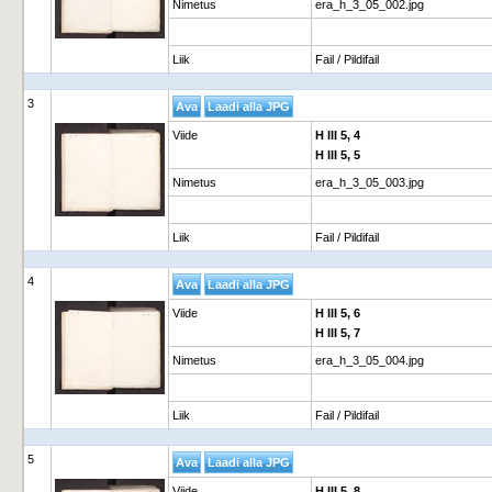
Nimetus
era_h_3_05_002.jpg
Liik
Fail / Pildifail
3
Viide
H III 5, 4
H III 5, 5
Nimetus
era_h_3_05_003.jpg
Liik
Fail / Pildifail
4
Viide
H III 5, 6
H III 5, 7
Nimetus
era_h_3_05_004.jpg
Liik
Fail / Pildifail
5
Viide
H III 5, 8