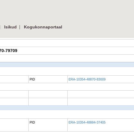
|
|
Isikud
Kogukonnaportaal
870-79709
PID
ERA-10354-48870-83009
PID
ERA-10354-48884-37405