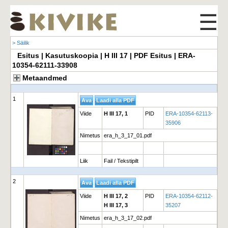
☰
> Säilik
Esitus | Kasutuskoopia | H III 17 | PDF Esitus | ERA-
10354-62111-33908
Metaandmed
1
Viide
H III 17, 1
PID
ERA-10354-62113-
35906
Nimetus
era_h_3_17_01.pdf
Liik
Fail / Tekstipilt
2
Viide
H III 17, 2
PID
ERA-10354-62112-
H III 17, 3
35207
Nimetus
era_h_3_17_02.pdf