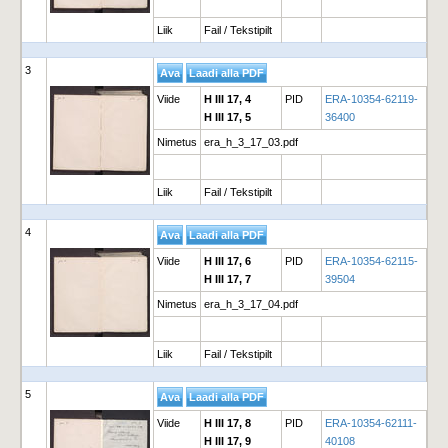
Liik
Fail / Tekstipilt
3
Viide
H III 17, 4
PID
ERA-10354-62119-
H III 17, 5
36400
Nimetus
era_h_3_17_03.pdf
Liik
Fail / Tekstipilt
4
Viide
H III 17, 6
PID
ERA-10354-62115-
H III 17, 7
39504
Nimetus
era_h_3_17_04.pdf
Liik
Fail / Tekstipilt
5
Viide
H III 17, 8
PID
ERA-10354-62111-
H III 17, 9
40108