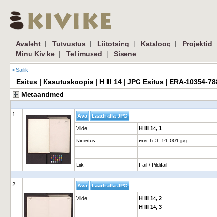
|
|
|
|
Avaleht
Tutvustus
Liitotsing
Kataloog
Projektid
|
|
Minu Kivike
Tellimused
Sisene
> Säilik
Esitus | Kasutuskoopia | H III 14 | JPG Esitus | ERA-10354-7
Metaandmed
1
Viide
H III 14, 1
Nimetus
era_h_3_14_001.jpg
Liik
Fail / Pildifail
2
Viide
H III 14, 2
H III 14, 3