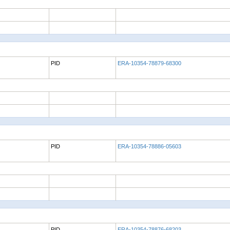
PID
ERA-10354-78879-68300
PID
ERA-10354-78886-05603
PID
ERA-10354-78876-68203