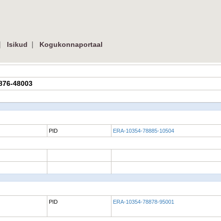
|
|
Isikud
Kogukonnaportaal
8876-48003
PID
ERA-10354-78885-10504
PID
ERA-10354-78878-95001