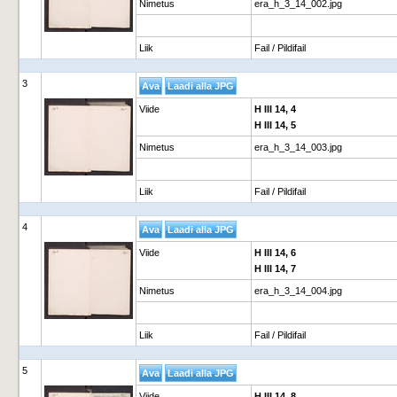
Nimetus
era_h_3_14_002.jpg
Liik
Fail / Pildifail
3
Viide
H III 14, 4
H III 14, 5
Nimetus
era_h_3_14_003.jpg
Liik
Fail / Pildifail
4
Viide
H III 14, 6
H III 14, 7
Nimetus
era_h_3_14_004.jpg
Liik
Fail / Pildifail
5
Viide
H III 14, 8