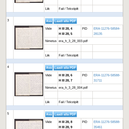
Liik
Fail / Tekstipilt
3
Viide
H III 28, 4
PID
ERA-11276-58584-
H III 28, 5
28135
Nimetus
era_h_3_28_003.pdf
Liik
Fail / Tekstipilt
4
Viide
H III 28, 6
PID
ERA-11276-58588-
H III 28, 7
31711
Nimetus
era_h_3_28_004.pdf
Liik
Fail / Tekstipilt
5
Viide
H III 28, 8
PID
ERA-11276-58588-
H III 28, 9
35461