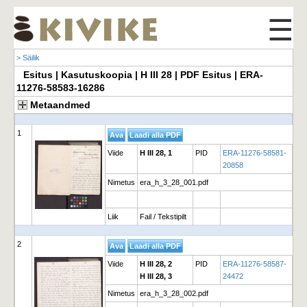
☰
> Säilik
Esitus | Kasutuskoopia | H III 28 | PDF Esitus | ERA-
11276-58583-16286
Metaandmed
1
Viide
H III 28, 1
PID
ERA-11276-58581-
20858
Nimetus
era_h_3_28_001.pdf
Liik
Fail / Tekstipilt
2
Viide
H III 28, 2
PID
ERA-11276-58587-
H III 28, 3
24472
Nimetus
era_h_3_28_002.pdf