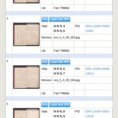
Liik
Fail / Pildifail
3
Viide
H IV 9, 4
PID
ERA-12009-43599-
H IV 9, 5
11850
Nimetus
era_h_4_09_003.jpg
Liik
Fail / Pildifail
4
Viide
H IV 9, 6
PID
ERA-12009-43596-
H IV 9, 7
12613
Nimetus
era_h_4_09_004.jpg
Liik
Fail / Pildifail
5
Viide
H IV 9, 8
PID
ERA-12009-43591-
H IV 9, 9
13418