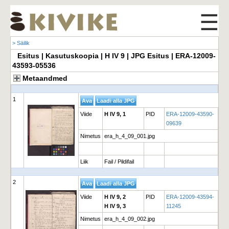
☰
> Säilik
Esitus | Kasutuskoopia | H IV 9 | JPG Esitus | ERA-12009-
43593-05536
Metaandmed
1
Viide
H IV 9, 1
PID
ERA-12009-43590-
09639
Nimetus
era_h_4_09_001.jpg
Liik
Fail / Pildifail
2
Viide
H IV 9, 2
PID
ERA-12009-43594-
H IV 9, 3
11245
Nimetus
era_h_4_09_002.jpg