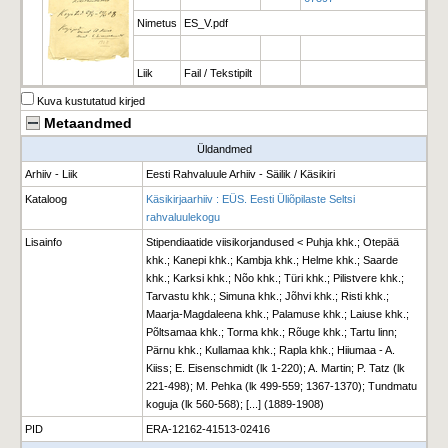
Nimetus
ES_V.pdf
Liik
Fail / Tekstipilt
Kuva kustutatud kirjed
Metaandmed
Üldandmed
Arhiiv - Liik
Eesti Rahvaluule Arhiiv - Säilik / Käsikiri
Kataloog
Käsikirjaarhiiv : EÜS. Eesti Üliõpilaste Seltsi
rahvaluulekogu
Lisainfo
Stipendiaatide viisikorjandused < Puhja khk.; Otepää
khk.; Kanepi khk.; Kambja khk.; Helme khk.; Saarde
khk.; Karksi khk.; Nõo khk.; Türi khk.; Pilistvere khk.;
Tarvastu khk.; Simuna khk.; Jõhvi khk.; Risti khk.;
Maarja-Magdaleena khk.; Palamuse khk.; Laiuse khk.;
Põltsamaa khk.; Torma khk.; Rõuge khk.; Tartu linn;
Pärnu khk.; Kullamaa khk.; Rapla khk.; Hiiumaa - A.
Kiiss; E. Eisenschmidt (lk 1-220); A. Martin; P. Tatz (lk
221-498); M. Pehka (lk 499-559; 1367-1370); Tundmatu
koguja (lk 560-568); [...] (1889-1908)
PID
ERA-12162-41513-02416