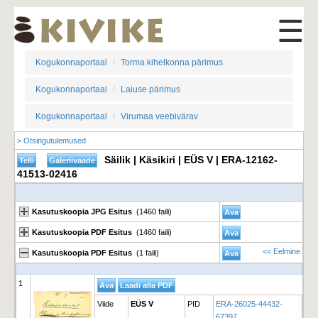
☰
Kogukonnaportaal
Torma kihelkonna pärimus
Kogukonnaportaal
Laiuse pärimus
Kogukonnaportaal
Virumaa veebivärav
> Otsingutulemused
Säilik | Käsikiri | EÜS V | ERA-12162-
41513-02416
Kasutuskoopia JPG Esitus
(1460 faili)
Kasutuskoopia PDF Esitus
(1460 faili)
<< Eelmine
Kasutuskoopia PDF Esitus
(1 faili)
1
Viide
EÜS V
PID
ERA-26025-44432-
67397