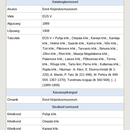
Kataloogitunnused
Asutus
Eesti Kirjandusmuuseum
Viide
EÜS V
Algusaeg
1889
Lõpuaeg
1908
Täisviide
EÜS V < Puhja khk.; Otepää khk.; Kanepi khk.; Kambja
khk.; Helme khk.; Saarde khk.; Karksi khk.; Nõo khk.;
Türi khk.; Pilistvere khk.; Tarvastu khk.; Simuna khk.;
Jõhvi khk.; Risti khk.; Maarja-Magdaleena khk.;
Palamuse khk.; Laiuse khk.; Põltsamaa khk.; Torma
khk.; Rõuge khk.; Tartu linn; Pärnu khk.; Kullamaa khk.;
Rapla khk.; Hiiumaa - A. Kiiss; E. Eisenschmidt (lk 1-
220); A. Martin; P. Tatz (lk 221-498); M. Pehka (lk 499-
559; 1367-1370); Tundmatu koguja (lk 560-568); [...]
(1889-1908)
Kasutuspiirangud
Omanik
Eesti Kirjandusmuuseum
Sisulised tunnused
Kihelkond
Puhja khk.
Kihelkond
Otepää khk.
Kihelkond
Kanepi khk.