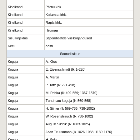
Kihelkond
Pärnu khk.
Kihelkond
Kullamaa khk.
Kihelkond
Rapla khk.
Kihelkond
Hiiumaa
Sisu kirjeldus
Stipendiaatide viisikorjandused
Keel
eesti
Seotud isikud
Koguja
A. Kiiss
Koguja
E. Eisenschmidt (lk 1-220)
Koguja
A. Martin
Koguja
P. Tatz (lk 221-498)
Koguja
M. Pehka (lk 499-559; 1367-1370)
Koguja
Tundmatu koguja (lk 560-568)
Koguja
H. Siimer (lk 569-736; 738-1002)
Koguja
W. Rosenstrauch (lk 738-1002)
Koguja
August Sildnik (lk 1003-1025)
Koguja
Jaan Truusmann (lk 1026-1038; 1139-1176)
Koguja
H. Sulg