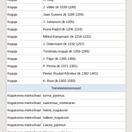
Koguja
J. Välbe (lk 1039-1188)
Koguja
Jaan Gutwes (lk 1189-1204)
Koguja
J. Juhanson (lk 1205)
Koguja
Kusta Käärd (lk 1206-1216)
Koguja
Mihkel Kampmann (lk 1218-1231)
Koguja
J. Oidermann (lk 1232-1257)
Koguja
Tundmatu koguja (lk 1258-1265)
Koguja
J. Pajur (lk 1266-1366)
Koguja
P. Penna (lk 1371-1381)
Koguja
Peeter Ruubel-Kõrnitse (lk 1382-1401)
Koguja
K. Ruut (lk 1402-1593)
Toimetamistunnused
Kogukonna märksõnad
torma_parimus
Kogukonna märksõnad
saaremaa_veebivarav
Kogukonna märksõnad
helme_kogukond
Kogukonna märksõnad
halliste_kogukond
Kogukonna märksõnad
Laiuse_pärimus