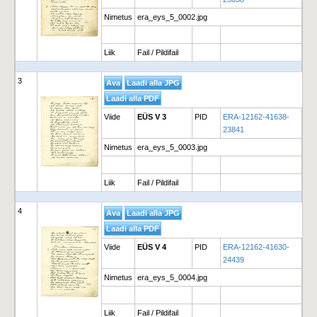
Nimetus
era_eys_5_0002.jpg
Liik
Fail / Pildifail
3
Viide
EÜS V 3
PID
ERA-12162-41638-
23841
Nimetus
era_eys_5_0003.jpg
Liik
Fail / Pildifail
4
Viide
EÜS V 4
PID
ERA-12162-41630-
24439
Nimetus
era_eys_5_0004.jpg
Liik
Fail / Pildifail