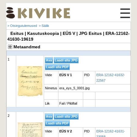
☰
> Otsingutulemused
> Säilik
Esitus | Kasutuskoopia | EÜS V | JPG Esitus | ERA-12162-
41630-19619
Metaandmed
1
Viide
EÜS V 1
PID
ERA-12162-41632-
22567
Nimetus
era_eys_5_0001.jpg
Liik
Fail / Pildifail
2
Viide
EÜS V 2
PID
ERA-12162-41631-
23058