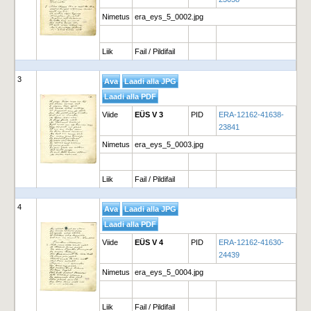
Nimetus
era_eys_5_0002.jpg
Liik
Fail / Pildifail
3
Viide
EÜS V 3
PID
ERA-12162-41638-
23841
Nimetus
era_eys_5_0003.jpg
Liik
Fail / Pildifail
4
Viide
EÜS V 4
PID
ERA-12162-41630-
24439
Nimetus
era_eys_5_0004.jpg
Liik
Fail / Pildifail