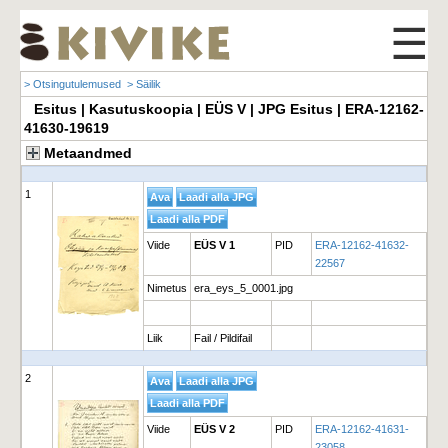
☰
> Otsingutulemused
> Säilik
Esitus | Kasutuskoopia | EÜS V | JPG Esitus | ERA-12162-
41630-19619
Metaandmed
1
Viide
EÜS V 1
PID
ERA-12162-41632-
22567
Nimetus
era_eys_5_0001.jpg
Liik
Fail / Pildifail
2
Viide
EÜS V 2
PID
ERA-12162-41631-
23058