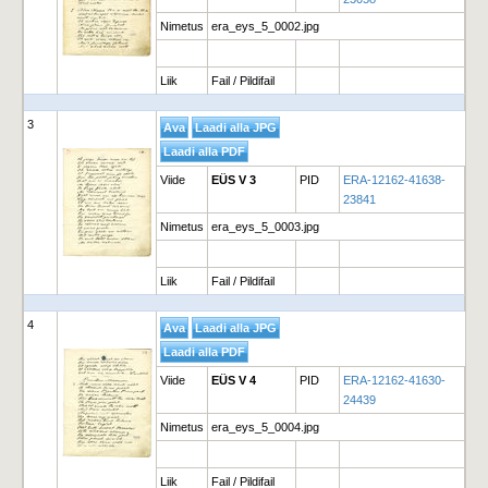
Nimetus
era_eys_5_0002.jpg
Liik
Fail / Pildifail
3
Viide
EÜS V 3
PID
ERA-12162-41638-
23841
Nimetus
era_eys_5_0003.jpg
Liik
Fail / Pildifail
4
Viide
EÜS V 4
PID
ERA-12162-41630-
24439
Nimetus
era_eys_5_0004.jpg
Liik
Fail / Pildifail