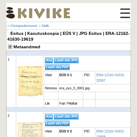
☰
> Otsingutulemused
> Säilik
Esitus | Kasutuskoopia | EÜS V | JPG Esitus | ERA-12162-
41630-19619
Metaandmed
1
Viide
EÜS V 1
PID
ERA-12162-41632-
22567
Nimetus
era_eys_5_0001.jpg
Liik
Fail / Pildifail
2
Viide
EÜS V 2
PID
ERA-12162-41631-
23058