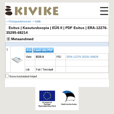
☰
> Otsingutulemused
> Säilik
Esitus | Kasutuskoopia | EÜS II | PDF Esitus | ERA-12276-
35295-68214
Metaandmed
1
Viide
EÜS II
PID
ERA-12276-35291-69828
Liik
Fail / Tekstipilt
Kuva kustutatud kirjed