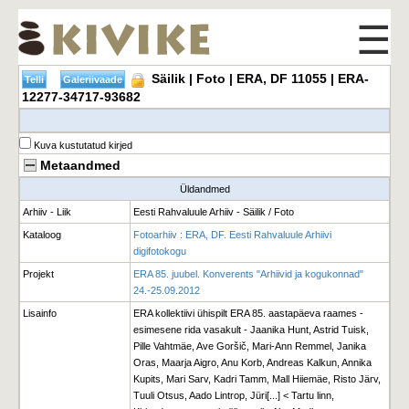
☰
Säilik | Foto | ERA, DF 11055 | ERA-
12277-34717-93682
Kuva kustutatud kirjed
Metaandmed
Üldandmed
Arhiiv - Liik
Eesti Rahvaluule Arhiiv - Säilik / Foto
Kataloog
Fotoarhiiv : ERA, DF. Eesti Rahvaluule Arhiivi
digifotokogu
Projekt
ERA 85. juubel. Konverents "Arhiivid ja kogukonnad"
24.-25.09.2012
Lisainfo
ERA kollektiivi ühispilt ERA 85. aastapäeva raames -
esimesene rida vasakult - Jaanika Hunt, Astrid Tuisk,
Pille Vahtmäe, Ave Goršič, Mari-Ann Remmel, Janika
Oras, Maarja Aigro, Anu Korb, Andreas Kalkun, Annika
Kupits, Mari Sarv, Kadri Tamm, Mall Hiiemäe, Risto Järv,
Tuuli Otsus, Aado Lintrop, Jüri[...] < Tartu linn,