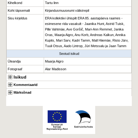
Kihelkond
Tartu linn
Koht täpsemalt
Kirjandusmuuseumi välistrepil
Sisu kirjeldus
ERA kollektiivi ühispilt ERA 85. aastapäeva raames -
esimesene rida vasakult - Jaanika Hunt, Astrid Tuisk,
Pille Vahtmäe, Ave Goršič, Mari-Ann Remmel, Janika
Oras, Maarja Aigro, Anu Korb, Andreas Kalkun, Annika
Kupits, Mari Sarv, Kadri Tamm, Mall Hiiemäe, Risto Järv,
Tuuli Otsus, Aado Lintrop, Jüri Metssalu ja Jaan Tamm
Seotud isikud
Üleandja
Maarja Aigro
Fotograaf
Alar Madisson
Isikud
Kommentaarid
Märksõnad