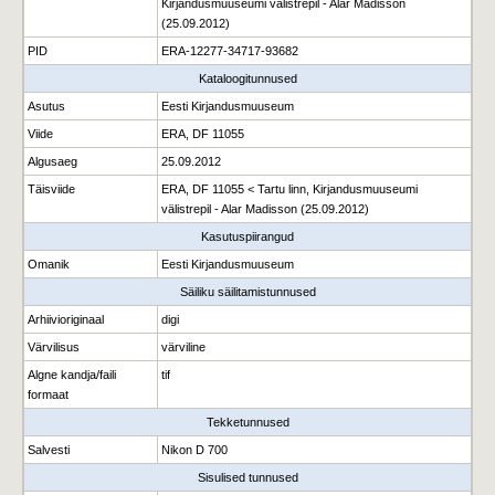
Kirjandusmuuseumi välistrepil - Alar Madisson
(25.09.2012)
PID
ERA-12277-34717-93682
Kataloogitunnused
Asutus
Eesti Kirjandusmuuseum
Viide
ERA, DF 11055
Algusaeg
25.09.2012
Täisviide
ERA, DF 11055 < Tartu linn, Kirjandusmuuseumi
välistrepil - Alar Madisson (25.09.2012)
Kasutuspiirangud
Omanik
Eesti Kirjandusmuuseum
Säiliku säilitamistunnused
Arhiivioriginaal
digi
Värvilisus
värviline
Algne kandja/faili
tif
formaat
Tekketunnused
Salvesti
Nikon D 700
Sisulised tunnused