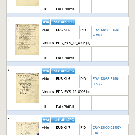
Liik
Fail / Pildifail
3
Viide
EÜS XII 5
PID
ERA-13083-61591-
90098
Nimetus
ERA_EYS_12_0005.jpg
Liik
Fail / Pildifail
4
Viide
EÜS XII 6
PID
ERA-13083-61594-
90535
Nimetus
ERA_EYS_12_0006.jpg
Liik
Fail / Pildifail
5
Viide
EÜS XII 7
PID
ERA-13083-61597-
91042