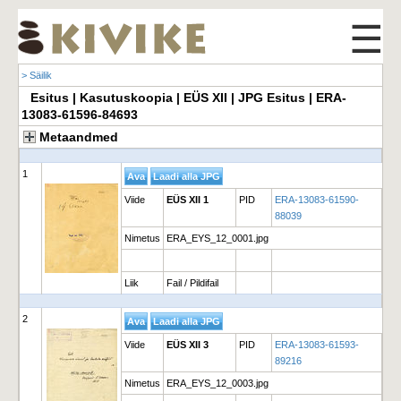
☰
> Säilik
Esitus | Kasutuskoopia | EÜS XII | JPG Esitus | ERA-
13083-61596-84693
Metaandmed
1
Viide
EÜS XII 1
PID
ERA-13083-61590-
88039
Nimetus
ERA_EYS_12_0001.jpg
Liik
Fail / Pildifail
2
Viide
EÜS XII 3
PID
ERA-13083-61593-
89216
Nimetus
ERA_EYS_12_0003.jpg