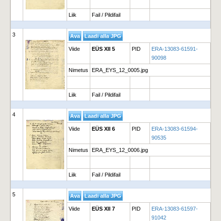
Liik
Fail / Pildifail
3
Viide
EÜS XII 5
PID
ERA-13083-61591-
90098
Nimetus
ERA_EYS_12_0005.jpg
Liik
Fail / Pildifail
4
Viide
EÜS XII 6
PID
ERA-13083-61594-
90535
Nimetus
ERA_EYS_12_0006.jpg
Liik
Fail / Pildifail
5
Viide
EÜS XII 7
PID
ERA-13083-61597-
91042