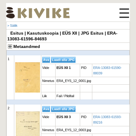
☰
> Säilik
Esitus | Kasutuskoopia | EÜS XII | JPG Esitus | ERA-
13083-61596-84693
Metaandmed
1
Viide
EÜS XII 1
PID
ERA-13083-61590-
88039
Nimetus
ERA_EYS_12_0001.jpg
Liik
Fail / Pildifail
2
Viide
EÜS XII 3
PID
ERA-13083-61593-
89216
Nimetus
ERA_EYS_12_0003.jpg