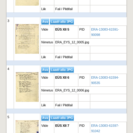
Liik
Fail / Pildifail
3
Viide
EÜS XII 5
PID
ERA-13083-61591-
90098
Nimetus
ERA_EYS_12_0005.jpg
Liik
Fail / Pildifail
4
Viide
EÜS XII 6
PID
ERA-13083-61594-
90535
Nimetus
ERA_EYS_12_0006.jpg
Liik
Fail / Pildifail
5
Viide
EÜS XII 7
PID
ERA-13083-61597-
91042