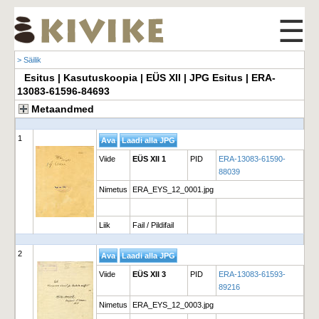
☰
> Säilik
Esitus | Kasutuskoopia | EÜS XII | JPG Esitus | ERA-
13083-61596-84693
Metaandmed
1
Viide
EÜS XII 1
PID
ERA-13083-61590-
88039
Nimetus
ERA_EYS_12_0001.jpg
Liik
Fail / Pildifail
2
Viide
EÜS XII 3
PID
ERA-13083-61593-
89216
Nimetus
ERA_EYS_12_0003.jpg