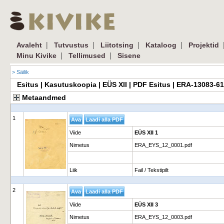
|
|
|
|
Avaleht
Tutvustus
Liitotsing
Kataloog
Projektid
|
|
Minu Kivike
Tellimused
Sisene
> Säilik
Esitus | Kasutuskoopia | EÜS XII | PDF Esitus | ERA-13083-6
Metaandmed
1
Viide
EÜS XII 1
Nimetus
ERA_EYS_12_0001.pdf
Liik
Fail / Tekstipilt
2
Viide
EÜS XII 3
Nimetus
ERA_EYS_12_0003.pdf