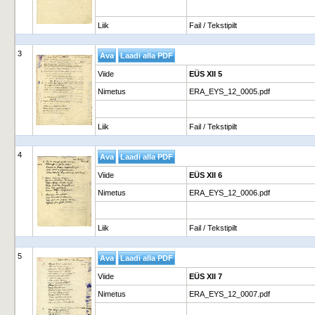
Liik
Fail / Tekstipilt
3
Viide
EÜS XII 5
Nimetus
ERA_EYS_12_0005.pdf
Liik
Fail / Tekstipilt
4
Viide
EÜS XII 6
Nimetus
ERA_EYS_12_0006.pdf
Liik
Fail / Tekstipilt
5
Viide
EÜS XII 7
Nimetus
ERA_EYS_12_0007.pdf