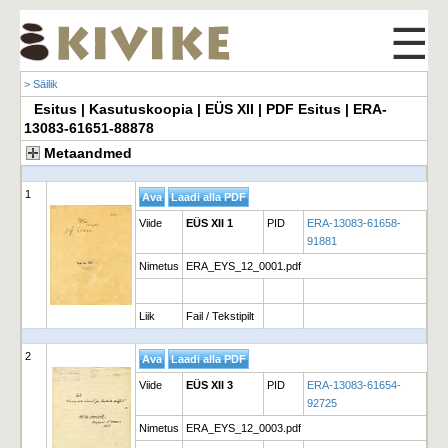
☰
> Säilik
Esitus | Kasutuskoopia | EÜS XII | PDF Esitus | ERA-
13083-61651-88878
Metaandmed
1
Viide
EÜS XII 1
PID
ERA-13083-61658-
91881
Nimetus
ERA_EYS_12_0001.pdf
Liik
Fail / Tekstipilt
2
Viide
EÜS XII 3
PID
ERA-13083-61654-
92725
Nimetus
ERA_EYS_12_0003.pdf