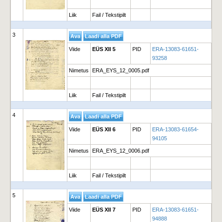
Liik
Fail / Tekstipilt
3
Viide
EÜS XII 5
PID
ERA-13083-61651-
93258
Nimetus
ERA_EYS_12_0005.pdf
Liik
Fail / Tekstipilt
4
Viide
EÜS XII 6
PID
ERA-13083-61654-
94105
Nimetus
ERA_EYS_12_0006.pdf
Liik
Fail / Tekstipilt
5
Viide
EÜS XII 7
PID
ERA-13083-61651-
94888