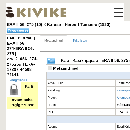
☰
ERA II 56, 275 (10) < Karuse - Herbert Tampere (1933) 
Fail | Pildifail | 
Metaandmed
Tekstistus
ERA II 56,
274·ERA II 56,
275 |
era_2_056_274-
275.jpg | ERA-
17297-44508-
74141
Järgmine >>
Faili
avamiseks
logige sisse