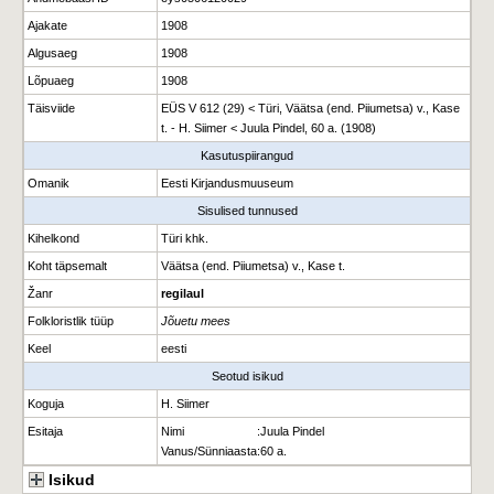
Ajakate
1908
Algusaeg
1908
Lõpuaeg
1908
Täisviide
EÜS V 612 (29) < Türi, Väätsa (end. Piiumetsa) v., Kase
t. - H. Siimer < Juula Pindel, 60 a. (1908)
Kasutuspiirangud
Omanik
Eesti Kirjandusmuuseum
Sisulised tunnused
Kihelkond
Türi khk.
Koht täpsemalt
Väätsa (end. Piiumetsa) v., Kase t.
Žanr
regilaul
Folkloristlik tüüp
Jõuetu mees
Keel
eesti
Seotud isikud
Koguja
H. Siimer
Esitaja
Nimi
:
Juula Pindel
Vanus/Sünniaasta
:
60 a.
Isikud