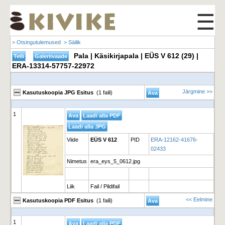
☰
> Otsingutulemused
> Säilik
Pala | Käsikirjapala | EÜS V 612 (29) |
ERA-13314-57757-22972
Järgmine >>
Kasutuskoopia JPG Esitus
(1 faili)
1
Viide
EÜS V 612
PID
ERA-12162-41676-
02433
Nimetus
era_eys_5_0612.jpg
Liik
Fail / Pildifail
<< Eelmine
Kasutuskoopia PDF Esitus
(1 faili)
1