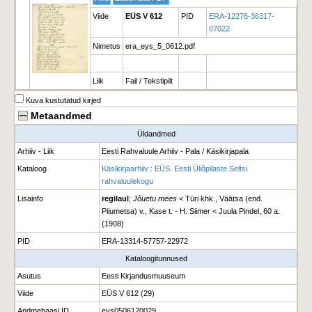
Viide
EÜS V 612
PID
ERA-12276-36317-
07022
Nimetus
era_eys_5_0612.pdf
Liik
Fail / Tekstipilt
Kuva kustutatud kirjed
Metaandmed
Üldandmed
Arhiiv - Liik
Eesti Rahvaluule Arhiiv - Pala / Käsikirjapala
Kataloog
Käsikirjaarhiiv : EÜS. Eesti Üliõpilaste Seltsi
rahvaluulekogu
Lisainfo
regilaul
;
Jõuetu mees
< Türi khk., Väätsa (end.
Piiumetsa) v., Kase t. - H. Siimer < Juula Pindel, 60 a.
(1908)
PID
ERA-13314-57757-22972
Kataloogitunnused
Asutus
Eesti Kirjandusmuuseum
Viide
EÜS V 612 (29)
Andmebaasi ID
eys0506120029