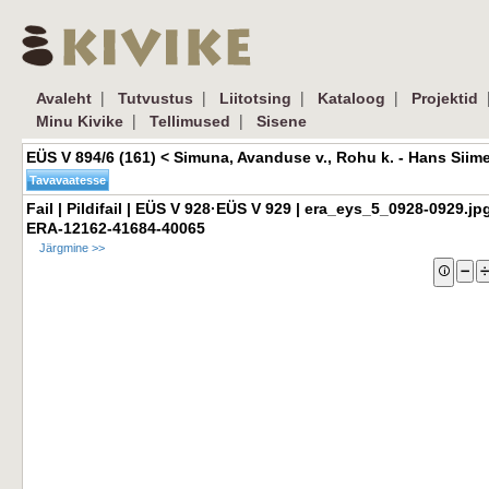
| 
| 
| 
| 
|
Avaleht
Tutvustus
Liitotsing
Kataloog
Projektid
| 
| 
Minu Kivike
Tellimused
Sisene
EÜS V 894/6 (161) < Simuna, Avanduse v., Rohu k. - Hans Siim
Fail | Pildifail | EÜS V 928·EÜS V 929 | era_eys_5_0928-0929.jpg 
ERA-12162-41684-40065
Järgmine >>