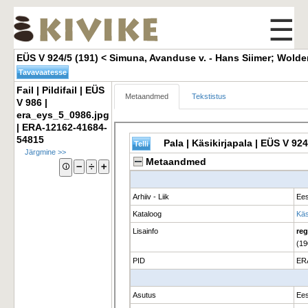
☰
EÜS V 924/5 (191) < Simuna, Avanduse v. - Hans Siimer; Wolde
Fail | Pildifail | EÜS 
Metaandmed
Tekstistus
V 986 |
era_eys_5_0986.jpg
| ERA-12162-41684-
54815
Järgmine >>