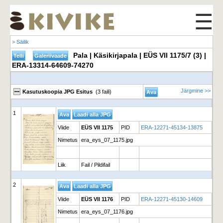
☰
> Säilik
Pala | Käsikirjapala | EÜS VII 1175/7 (3) |
ERA-13314-64609-74270
Järgmine >>
Kasutuskoopia JPG Esitus
(3 faili)
1
Viide
EÜS VII 1175
PID
ERA-12271-45134-13875
Nimetus
era_eys_07_1175.jpg
Liik
Fail / Pildifail
2
Viide
EÜS VII 1176
PID
ERA-12271-45130-14609
Nimetus
era_eys_07_1176.jpg