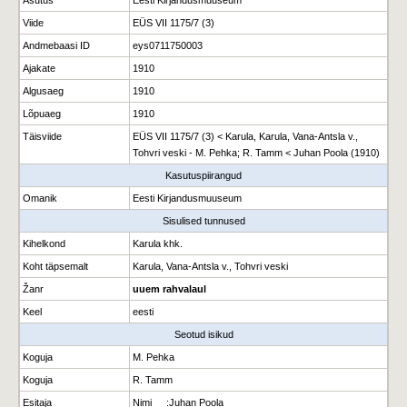
Asutus
Eesti Kirjandusmuuseum
Viide
EÜS VII 1175/7 (3)
Andmebaasi ID
eys0711750003
Ajakate
1910
Algusaeg
1910
Lõpuaeg
1910
Täisviide
EÜS VII 1175/7 (3) < Karula, Karula, Vana-Antsla v.,
Tohvri veski - M. Pehka; R. Tamm < Juhan Poola (1910)
Kasutuspiirangud
Omanik
Eesti Kirjandusmuuseum
Sisulised tunnused
Kihelkond
Karula khk.
Koht täpsemalt
Karula, Vana-Antsla v., Tohvri veski
Žanr
uuem rahvalaul
Keel
eesti
Seotud isikud
Koguja
M. Pehka
Koguja
R. Tamm
Esitaja
Nimi
:
Juhan Poola