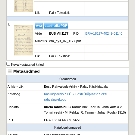
Liik
Fail / Tekstipilt
3
Viide
EÜS VII 1177
PID
ERA-18227-40249-01140
Nimetus
era_eys_07_1177.pdf
Liik
Fail / Tekstipilt
Kuva kustutatud kirjed
Metaandmed
Üldandmed
Arhiiv - Liik
Eesti Rahvaluule Arhiiv - Pala / Käsikirjapala
Kataloog
Käsikirjaarhiiv : EÜS. Eesti Üliõpilaste Seltsi
rahvaluulekogu
Lisainfo
uuem rahvalaul
< Karula khk., Karula, Vana-Antsla v.,
Tohvri veski - M. Pehka; R. Tamm < Juhan Poola (1910)
PID
ERA-13314-64609-74270
Kataloogitunnused