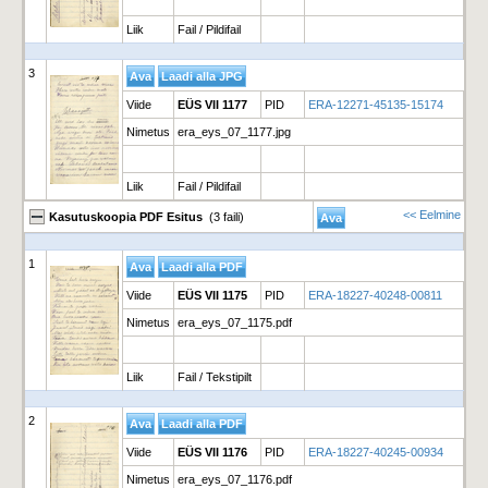
Liik
Fail / Pildifail
3
Viide
EÜS VII 1177
PID
ERA-12271-45135-15174
Nimetus
era_eys_07_1177.jpg
Liik
Fail / Pildifail
<< Eelmine
Kasutuskoopia PDF Esitus
(3 faili)
1
Viide
EÜS VII 1175
PID
ERA-18227-40248-00811
Nimetus
era_eys_07_1175.pdf
Liik
Fail / Tekstipilt
2
Viide
EÜS VII 1176
PID
ERA-18227-40245-00934
Nimetus
era_eys_07_1176.pdf