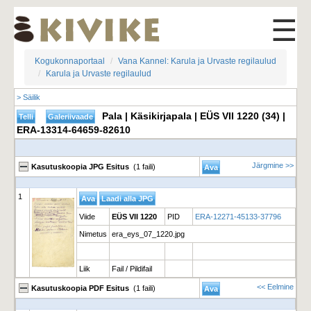
☰
Kogukonnaportaal
Vana Kannel: Karula ja Urvaste regilaulud
Karula ja Urvaste regilaulud
> Säilik
Pala | Käsikirjapala | EÜS VII 1220 (34) |
ERA-13314-64659-82610
Järgmine >>
Kasutuskoopia JPG Esitus
(1 faili)
1
Viide
EÜS VII 1220
PID
ERA-12271-45133-37796
Nimetus
era_eys_07_1220.jpg
Liik
Fail / Pildifail
<< Eelmine
Kasutuskoopia PDF Esitus
(1 faili)