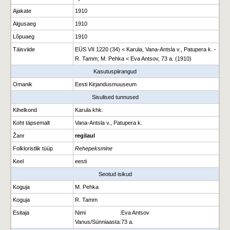
Ajakate
1910
Algusaeg
1910
Lõpuaeg
1910
Täisviide
EÜS VII 1220 (34) < Karula, Vana-Antsla v., Patupera k. -
R. Tamm; M. Pehka < Eva Antsov, 73 a. (1910)
Kasutuspiirangud
Omanik
Eesti Kirjandusmuuseum
Sisulised tunnused
Kihelkond
Karula khk.
Koht täpsemalt
Vana-Antsla v., Patupera k.
Žanr
regilaul
Folkloristlik tüüp
Rehepeksmine
Keel
eesti
Seotud isikud
Koguja
M. Pehka
Koguja
R. Tamm
Esitaja
Nimi
:
Eva Antsov
Vanus/Sünniaasta
:
73 a.