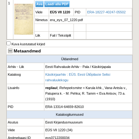
1
Viide
EÜS VII 1220
PID
ERA-18227-40247-05502
Nimetus
era_eys_07_1220.pdf
Liik
Fail / Tekstipilt
Kuva kustutatud kirjed
Metaandmed
Üldandmed
Arhiiv - Liik
Eesti Rahvaluule Arhiiv - Pala / Käsikirjapala
Kataloog
Käsikirjaarhiiv : EÜS. Eesti Üliõpilaste Seltsi
rahvaluulekogu
Lisainfo
regilaul
;
Rehepeksmine
< Karula khk., Vana-Antsla v.,
Patupera k. - M. Pehka; R. Tamm < Eva Antsov, 73 a.
(1910)
PID
ERA-13314-64659-82610
Kataloogitunnused
Asutus
Eesti Kirjandusmuuseum
Viide
EÜS VII 1220 (34)
Andmebaasi ID
eys0712200034