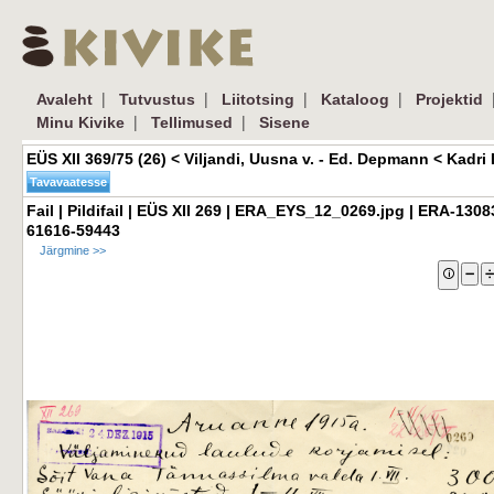
| 
| 
| 
| 
|
Avaleht
Tutvustus
Liitotsing
Kataloog
Projektid
| 
| 
Minu Kivike
Tellimused
Sisene
EÜS XII 369/75 (26) < Viljandi, Uusna v. - Ed. Depmann < Kadri L
Fail | Pildifail | EÜS XII 269 | ERA_EYS_12_0269.jpg | ERA-1308
61616-59443
Järgmine >>