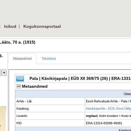
 
| 
Isikud
Kogukonnaportaal
ääts, 70 a. (1915) 
3-
Metaandmed
Tekstistus