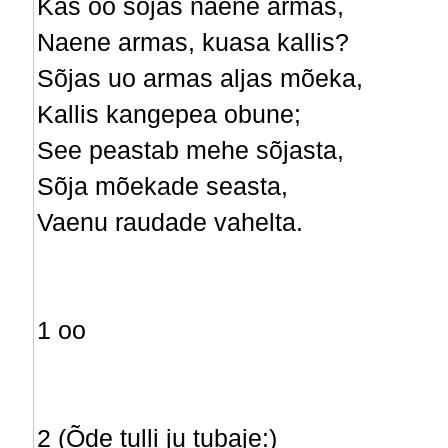
Kas oo sõjas naene armas,
Naene armas, kuasa kallis?
Sõjas uo armas aljas mõeka,
Kallis kangepea obune;
See peastab mehe sõjasta,
Sõja mõekade seasta,
Vaenu raudade vahelta.
1 oo
2 (Õde tulli ju tubaje:)