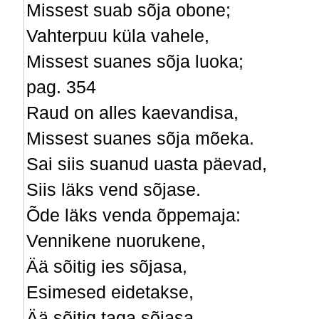
Missest suab sõja obone;
Vahterpuu küla vahele,
Missest suanes sõja luoka;
pag. 354
Raud on alles kaevandisa,
Missest suanes sõja mõeka.
Sai siis suanud uasta päevad,
Siis läks vend sõjase.
Õde läks venda õppemaja:
Vennikene nuorukene,
Ää sõitig ies sõjasa,
Esimesed eidetakse,
Ää sõitig taga sõjasa,