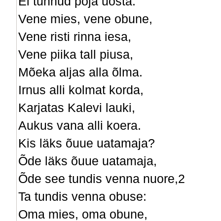
Ei tunnud poja uosta:
Vene mies, vene obune,
Vene risti rinna iesa,
Vene piika tall piusa,
Mõeka aljas alla õlma.
Irnus alli kolmat korda,
Karjatas Kalevi lauki,
Aukus vana alli koera.
Kis läks õuue uatamaja?
Õde läks õuue uatamaja,
Õde see tundis venna nuore,2
Ta tundis venna obuse:
Oma mies, oma obune,