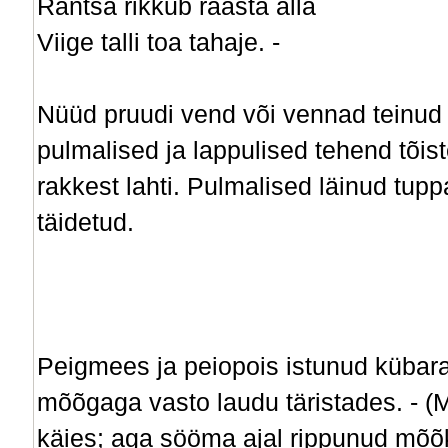
Räntsa rikkub räästa alla
Viige talli toa tahaje. -
Nüüd pruudi vend või vennad teinud p
pulmalised ja lappulised tehend tõist
rakkest lahti. Pulmalised läinud tupp
täidetud.
Peigmees ja peiopois istunud kübar
mõõgaga vasto laudu täristades. - (
käies; aga sööma ajal rippunud mõõ