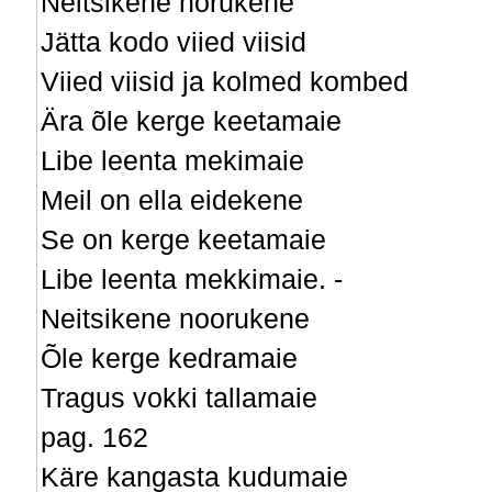
Neitsikene norukene
Jätta kodo viied viisid
Viied viisid ja kolmed kombed
Ära õle kerge keetamaie
Libe leenta mekimaie
Meil on ella eidekene
Se on kerge keetamaie
Libe leenta mekkimaie. -
Neitsikene noorukene
Õle kerge kedramaie
Tragus vokki tallamaie
pag. 162
Käre kangasta kudumaie