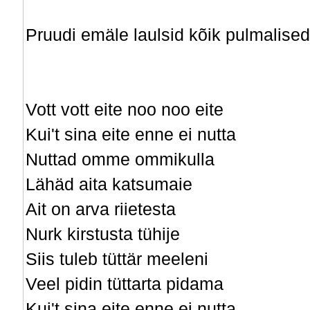
Pruudi emäle laulsid kõik pulmalised
Vott vott eite noo noo eite
Kui't sina eite enne ei nutta
Nuttad omme ommikulla
Lähäd aita katsumaie
Ait on arva riietesta
Nurk kirstusta tühije
Siis tuleb tüttär meeleni
Veel pidin tüttarta pidama
Kui't sina eite enne ei nutta