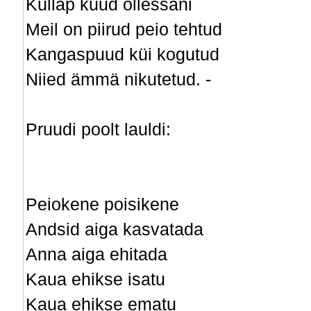
Küllap kuud ollessani
Meil on piirud peio tehtud
Kangaspuud küi kogutud
Niied ämmä nikutetud. -
Pruudi poolt lauldi:
Peiokene poisikene
Andsid aiga kasvatada
Anna aiga ehitada
Kaua ehikse isatu
Kaua ehikse ematu