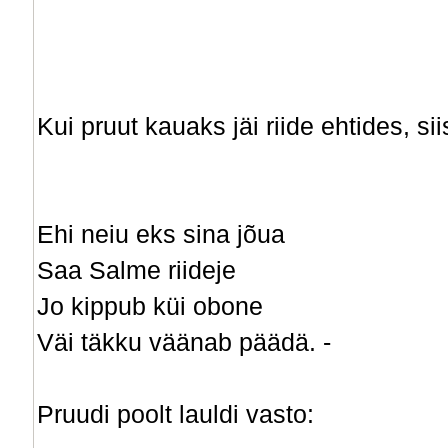
Kui pruut kauaks jäi riide ehtides, si
Ehi neiu eks sina jõua
Saa Salme riideje
Jo kippub küi obone
Väi täkku väänab päädä. -
Pruudi poolt lauldi vasto: