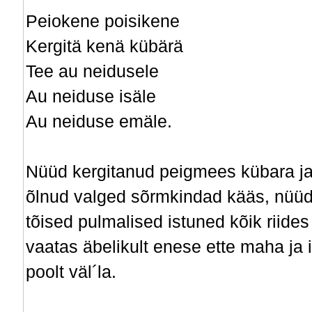
Peiokene poisikene
Kergitä kenä kübärä
Tee au neidusele
Au neiduse isäle
Au neiduse emäle.
Nüüd kergitanud peigmees kübara ja 
õlnud valged sõrmkindad kääs, nüüd
tõised pulmalised istuned kõik riide
vaatas äbelikult enese ette maha ja i
poolt väl´la.