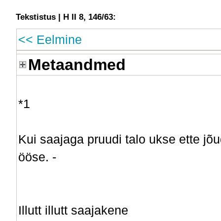
Tekstistus | H II 8, 146/63:
<< Eelmine
Metaandmed
*1
Kui saajaga pruudi talo ukse ette jõud
ööse. -
Illutt illutt saajakene