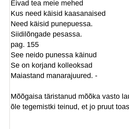
Eivad tea meie mehed
Kus need käisid kaasanaised
Need käisid punepuessa.
Siidilõngade pesassa.
pag. 155
See neido punessa käinud
Se on korjand kolleoksad
Maiastand manarajuured. -
Mõõgaisa täristanud mõõka vasto lau
õle tegemistki teinud, et jo pruut toas