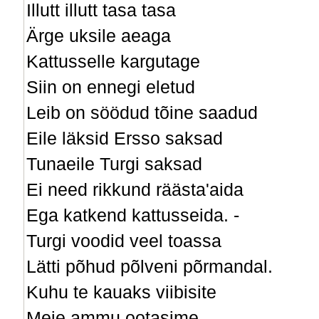
Illutt illutt tasa tasa
Ärge uksile aeaga
Kattusselle kargutage
Siin on ennegi eletud
Leib on söödud tõine saadud
Eile läksid Ersso saksad
Tunaeile Turgi saksad
Ei need rikkund räästa'aida
Ega katkend kattusseida. -
Turgi voodid veel toassa
Lätti põhud põlveni põrmandal.
Kuhu te kauaks viibisite
Meie ammu ootasime