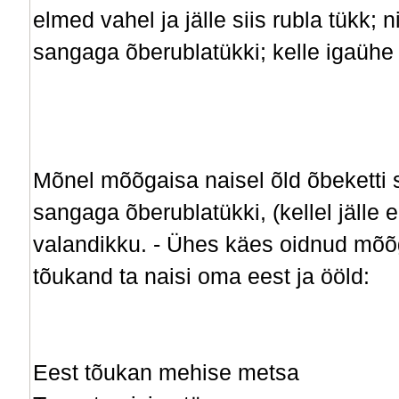
elmed vahel ja jälle siis rubla tükk;
sangaga õberublatükki; kelle igaühe v
Mõnel mõõgaisa naisel õld õbeketti 
sangaga õberublatükki, (kellel jälle
valandikku. - Ühes käes oidnud mõõg
tõukand ta naisi oma eest ja ööld:
Eest tõukan mehise metsa