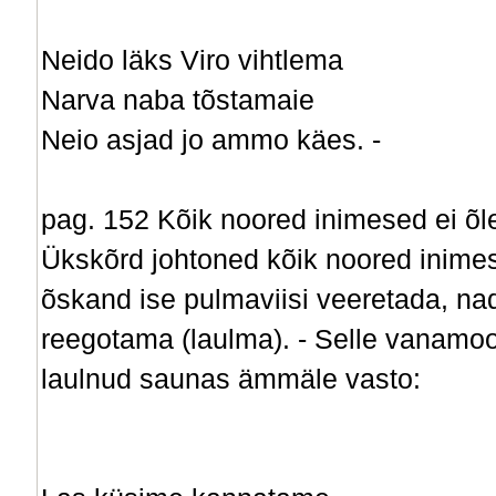
Neido läks Viro vihtlema
Narva naba tõstamaie
Neio asjad jo ammo käes. -
pag. 152 Kõik noored inimesed ei õle
Ükskõrd johtoned kõik noored inime
õskand ise pulmaviisi veeretada, n
reegotama (laulma). - Selle vanamoor
laulnud saunas ämmäle vasto: