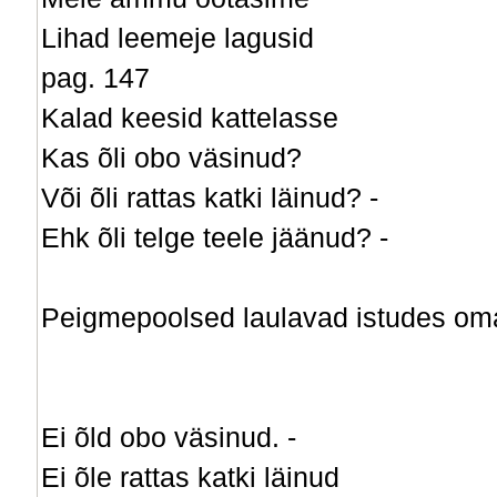
Lihad leemeje lagusid
pag. 147
Kalad keesid kattelasse
Kas õli obo väsinud?
Või õli rattas katki läinud? -
Ehk õli telge teele jäänud? -
Peigmepoolsed laulavad istudes oma
Ei õld obo väsinud. -
Ei õle rattas katki läinud