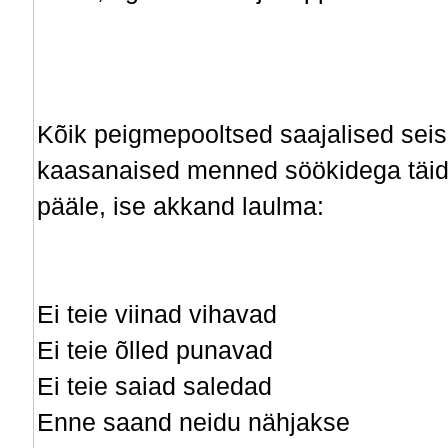
Kõik peigmepooltsed saajalised seis
kaasanaised menned söökidega täidet
pääle, ise akkand laulma:
Ei teie viinad vihavad
Ei teie õlled punavad
Ei teie saiad saledad
Enne saand neidu nähjakse