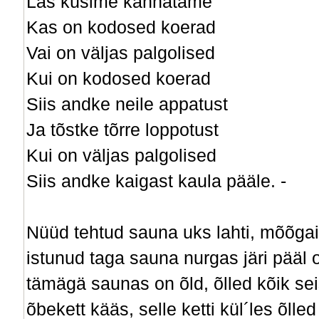
Las küsime kannatame
Kas on kodosed koerad
Vai on väljas palgolised
Kui on kodosed koerad
Siis andke neile appatust
Ja tõstke tõrre loppotust
Kui on väljas palgolised
Siis andke kaigast kaula pääle. -
Nüüd tehtud sauna uks lahti, mõõgai
istunud taga sauna nurgas järi pääl
tämägä saunas on õld, õlled kõik sei
õbekett kääs, selle ketti kül´les õlle