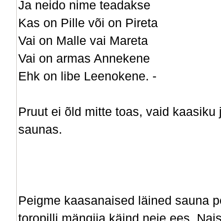
Ja neido nime teadakse
Kas on Pille või on Pireta
Vai on Malle vai Mareta
Vai on armas Annekene
Ehk on libe Leenokene. -
Pruut ei õld mitte toas, vaid kaasik
saunas.
Peigme kaasanaised läined sauna pool
toropilli mängija käind neie ees. Na