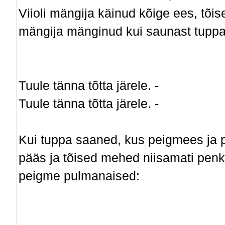
Viioli mängija käinud kõige ees, tõis
mängija mänginud kui saunast tuppa lä
Tuule tänna tõtta järele. -
Tuule tänna tõtta järele. -
Kui tuppa saaned, kus peigmees ja pe
pääs ja tõised mehed niisamati penkid
peigme pulmanaised: