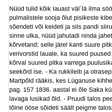
Nüüd tulid kõik lauast väl´lä ilma sööm
pulmalistele sooja õlut pisikeste ki
sõendeti või keideti ja siis pandi sii
sinne ulka, nüüd jahutadi ninda jahe
kõrvetand; selle järel kanti suure p
verivorstid lauale, ka suured puuse
kõrval suured pitka varrega puulusik
seekõrd ise. - Ka rukkileib ja otrase
Martpõld rääkis, kes Lüganuse kihhe
pag. 157 1836. aastal ei õle Saka k
lavaga lusikad õld. - Pruudi talos pee
tõine ööse sõideti säält peigme talos