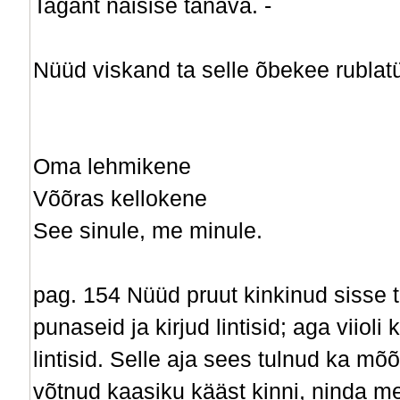
Tagant naisise tänava. -
Nüüd viskand ta selle õbekee rublat
Oma lehmikene
Võõras kellokene
See sinule, me minule.
pag. 154 Nüüd pruut kinkinud sisse t
punaseid ja kirjud lintisid; aga viio
lintisid. Selle aja sees tulnud ka m
võtnud kaasiku kääst kinni, ninda m