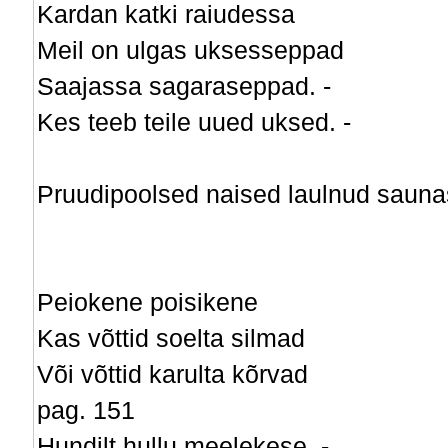
Kardan katki raiudessa
Meil on ulgas uksesseppad
Saajassa sagaraseppad. -
Kes teeb teile uued uksed. -
Pruudipoolsed naised laulnud saunas
Peiokene poisikene
Kas võttid soelta silmad
Või võttid karulta kõrvad
pag. 151
Hundilt hullu meelekese. -