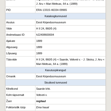
J. Aru < Mari Meltsas, 64 a. (1889)
PID
ERA-13315-46334-09965
Kataloogitunnused
Asutus
Eesti Kirjandusmuuseum
Viide
H II 24, 860/5 (4)
Andmebaasi ID
h22408600004
Ajakate
1889
Algusaeg
1889
Lõpuaeg
1889
Täisviide
H II 24, 860/5 (4) < Saarde, Voltveti v. - J. Sitska; J. Aru <
Mari Meltsas, 64 a. (1889)
Kasutuspiirangud
Omanik
Eesti Kirjandusmuuseum
Sisulised tunnused
Kihelkond
Saarde khk.
Koht täpsemalt
Voltveti v.
Žanr
regilaul
Folkloristlik tüüp
Ema haual