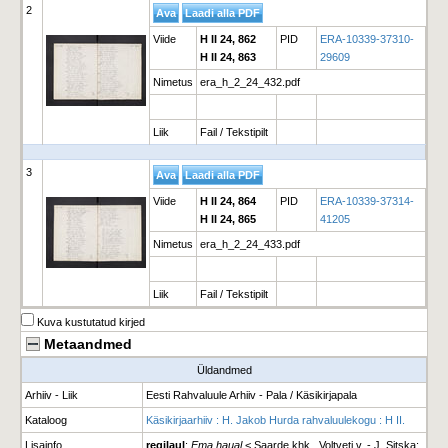
2
Viide
H II 24, 862
PID
ERA-10339-37310-
H II 24, 863
29609
Nimetus
era_h_2_24_432.pdf
Liik
Fail / Tekstipilt
3
Viide
H II 24, 864
PID
ERA-10339-37314-
H II 24, 865
41205
Nimetus
era_h_2_24_433.pdf
Liik
Fail / Tekstipilt
Kuva kustutatud kirjed
Metaandmed
Üldandmed
Arhiiv - Liik
Eesti Rahvaluule Arhiiv - Pala / Käsikirjapala
Kataloog
Käsikirjaarhiiv : H. Jakob Hurda rahvaluulekogu : H II.
Lisainfo
regilaul
;
Ema haual
< Saarde khk., Voltveti v. - J. Sitska;