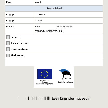
Keel
eesti
Seotud isikud
Koguja
J. Sitska
Koguja
J. Aru
Esitaja
Nimi
:
Mari Meltsas
Vanus/Sünniaasta
:
64 a.
Isikud
Tekstistus
Kommentaarid
Märksõnad