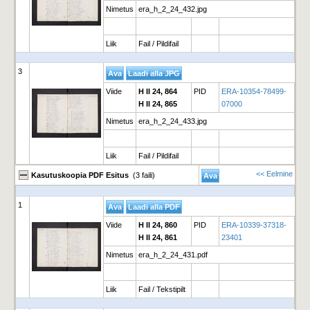
Nimetus
era_h_2_24_432.jpg
Liik
Fail / Pildifail
3
Viide
H II 24, 864
PID
ERA-10354-78499-
H II 24, 865
07000
Nimetus
era_h_2_24_433.jpg
Liik
Fail / Pildifail
<< Eelmine
Kasutuskoopia PDF Esitus
(3 faili)
1
Viide
H II 24, 860
PID
ERA-10339-37318-
H II 24, 861
23401
Nimetus
era_h_2_24_431.pdf
Liik
Fail / Tekstipilt