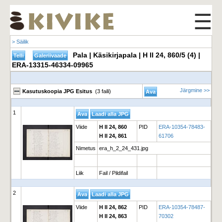
☰
> Säilik
Pala | Käsikirjapala | H II 24, 860/5 (4) |
ERA-13315-46334-09965
Järgmine >>
Kasutuskoopia JPG Esitus
(3 faili)
1
Viide
H II 24, 860
PID
ERA-10354-78483-
H II 24, 861
61706
Nimetus
era_h_2_24_431.jpg
Liik
Fail / Pildifail
2
Viide
H II 24, 862
PID
ERA-10354-78487-
H II 24, 863
70302