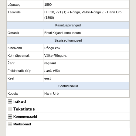
Lõpuaeg
1890
Täisviide
H II 30, 771 (1) < Rõngu, Väike-Rõngu v. - Hann Urb
(1890)
Kasutuspiirangud
Omanik
Eesti Kirjandusmuuseum
Sisulised tunnused
Kihelkond
Rõngu khk.
Koht täpsemalt
Väike-Rõngu v.
Žanr
regilaul
Folkloristlik tüüp
Laulu võim
Keel
eesti
Seotud isikud
Koguja
Hann Urb
Isikud
Tekstistus
Kommentaarid
Märksõnad