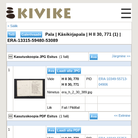
☰
> Säilik
Pala | Käsikirjapala | H II 30, 771 (1) |
ERA-13315-59480-53089
Järgmine >>
Kasutuskoopia JPG Esitus
(1 faili)
1
Viide
H II 30, 770
PID
ERA-10349-55713-
H II 30, 771
04906
Nimetus
era_h_2_30_389.jpg
Liik
Fail / Pildifail
<< Eelmine
Kasutuskoopia PDF Esitus
(1 faili)
1