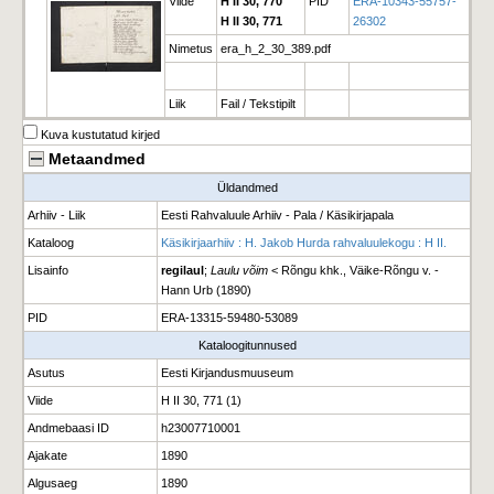
Viide
H II 30, 770
PID
ERA-10343-55757-
H II 30, 771
26302
Nimetus
era_h_2_30_389.pdf
Liik
Fail / Tekstipilt
Kuva kustutatud kirjed
Metaandmed
Üldandmed
Arhiiv - Liik
Eesti Rahvaluule Arhiiv - Pala / Käsikirjapala
Kataloog
Käsikirjaarhiiv : H. Jakob Hurda rahvaluulekogu : H II.
Lisainfo
regilaul
;
Laulu võim
< Rõngu khk., Väike-Rõngu v. -
Hann Urb (1890)
PID
ERA-13315-59480-53089
Kataloogitunnused
Asutus
Eesti Kirjandusmuuseum
Viide
H II 30, 771 (1)
Andmebaasi ID
h23007710001
Ajakate
1890
Algusaeg
1890